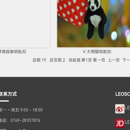
"环尾狐猴钥匙扣
4"大熊猫钥匙扣
总数:19 总页数:2 当前是:第1页 第一页 上一页
下
联系方式
LEOS
L
周一 ~ 周五 9:00 - 18:00
电话：0769-28337876
L