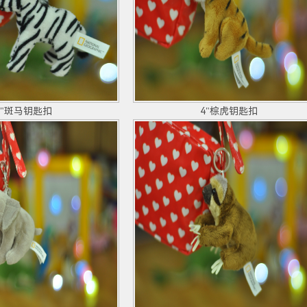
4"斑马钥匙扣
4"棕虎钥匙扣