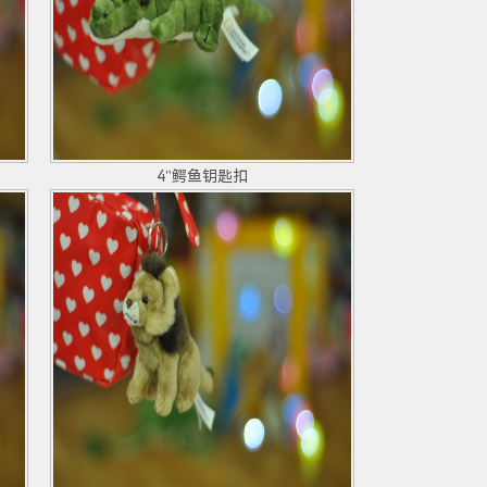
4"鳄鱼钥匙扣