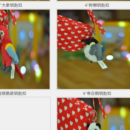
4"大象钥匙扣
4"树懒钥匙扣
"金刚鹦鹉钥匙扣
4"帝企鹅钥匙扣