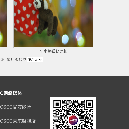
4"小熊猫钥匙扣
一页
最后页
转到
CO网络媒体
EOSCO官方微博
EOSCO京东旗舰店